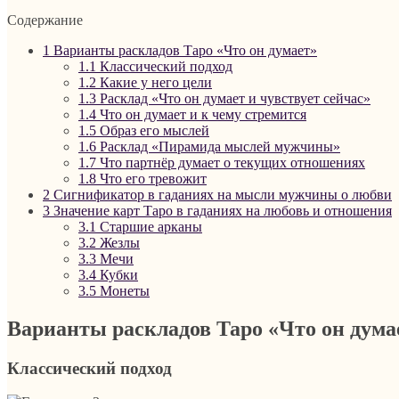
Содержание
1
Варианты раскладов Таро «Что он думает»
1.1
Классический подход
1.2
Какие у него цели
1.3
Расклад «Что он думает и чувствует сейчас»
1.4
Что он думает и к чему стремится
1.5
Образ его мыслей
1.6
Расклад «Пирамида мыслей мужчины»
1.7
Что партнёр думает о текущих отношениях
1.8
Что его тревожит
2
Сигнификатор в гаданиях на мысли мужчины о любви
3
Значение карт Таро в гаданиях на любовь и отношения
3.1
Старшие арканы
3.2
Жезлы
3.3
Мечи
3.4
Кубки
3.5
Монеты
Варианты раскладов Таро «Что он дума
Классический подход