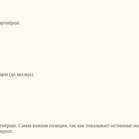
артнёрше.
ем (до месяца).
тнёрши. Самая важная позиция, так как показывает истинные на
ирует.