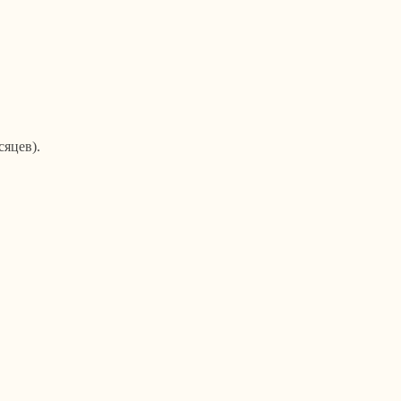
яцев).