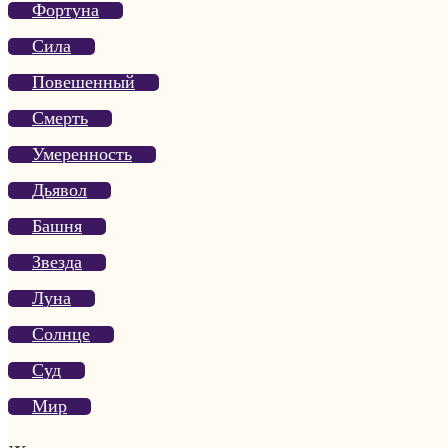
Фортуна
Сила
Повешенный
Смерть
Умеренность
Дьявол
Башня
Звезда
Луна
Солнце
Суд
Мир