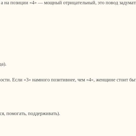
а на позиции «4» — мощный отрицательный, это повод задумать
а).
ости. Если «3» намного позитивнее, чем «4», женщине стоит бы
ся, помогать, поддерживать).