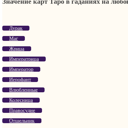
Значение карт Таро в гаданиях на люб
Дурак
Маг
Жрица
Императрица
Император
Иерофант
Влюбленные
Колесница
Правосудие
Отшельник