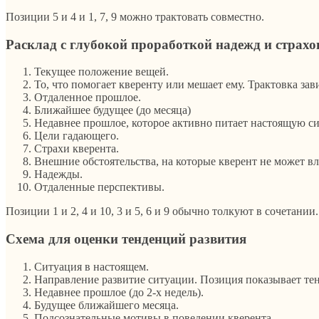
Позиции 5 и 4 и 1, 7, 9 можно трактовать совместно.
Расклад с глубокой проработкой надежд и страхо
Текущее положение вещей.
То, что помогает кверенту или мешает ему. Трактовка за
Отдаленное прошлое.
Ближайшее будущее (до месяца)
Недавнее прошлое, которое активно питает настоящую с
Цели гадающего.
Страхи кверента.
Внешние обстоятельства, на которые кверент не может в
Надежды.
Отдаленные перспективы.
Позиции 1 и 2, 4 и 10, 3 и 5, 6 и 9 обычно толкуют в сочетании.
Схема для оценки тенденций развития
Ситуация в настоящем.
Направление развитие ситуации. Позиция показывает 
Недавнее прошлое (до 2-х недель).
Будущее ближайшего месяца.
Подсознательные мотивы в поведении кверента.