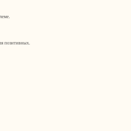
леме.
ля позитивных.