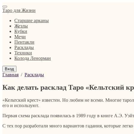
Таро для Жизни
Старшие арканы
Жезлы
Кубки
Мечи
Пентакли
Расклады
Техники
Колода Ленорман
Вход
Главная
/
Расклады
Как делать расклад Таро «Кельтский кр
«Кельтский крест» известен. Но любим не всеми. Многие таро
его и используют.
Первая схема расклада появилась в 1989 году в книге А.Э. Уэй
С тех пор разработали много вариантов гадания, которые легк