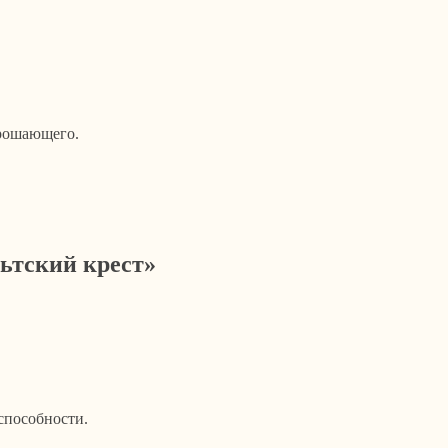
рошающего.
ьтский крест»
способности.