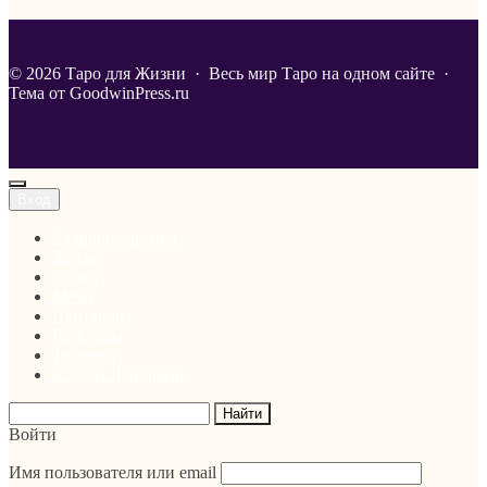
©
2026
Таро для Жизни
·
Весь мир Таро на одном сайте ·
Тема от GoodwinPress.ru
Вход
Старшие арканы
Жезлы
Кубки
Мечи
Пентакли
Расклады
Техники
Колода Ленорман
Войти
Имя пользователя или email