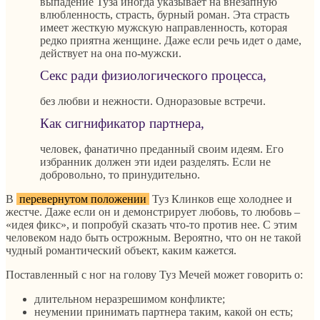
выпадение Туза иногда указывает на внезапную
влюбленность, страсть, бурный роман. Эта страсть
имеет жесткую мужскую направленность, которая
редко приятна женщине. Даже если речь идет о даме,
действует на она по-мужски.
Секс ради физиологического процесса,
без любви и нежности. Одноразовые встречи.
Как сигнификатор партнера,
человек, фанатично преданный своим идеям. Его
избранник должен эти идеи разделять. Если не
добровольно, то принудительно.
В
перевернутом положении
Туз Клинков еще холоднее и
жестче. Даже если он и демонстрирует любовь, то любовь –
«идея фикс», и попробуй сказать что-то против нее. С этим
человеком надо быть острожным. Вероятно, что он не такой
чудный романтический объект, каким кажется.
Поставленный с ног на голову Туз Мечей может говорить о:
длительном неразрешимом конфликте;
неумении принимать партнера таким, какой он есть;