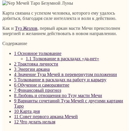
Карта связана с успехом человека, которого ему удалось
добиться, благодаря силе интеллекта и воли к действию.
Как и
Туз Жезлов
, первый аркан масти Мечи преисполнен
энергией и желанием действовать в новом направлении.
Содержание
1
Основное толкование
1.1
Толкование в раскладах «да-нет»
2
Трактовка личности
3
Энергии аркана
4
Значение Туза Мечей в перевернутом положении
5
Толкование в раскладах на работу и карьеру
6
Обучение и саморазвитие
7
Финансовый прогноз
8
Любовь и отношения по Тузу масти Мечи
9
Варианты сочетаний Туза Мечей с другими картами
Таро
10
Карта дня
11
Совет первого аркана Мечей
12
Что делать нельзя