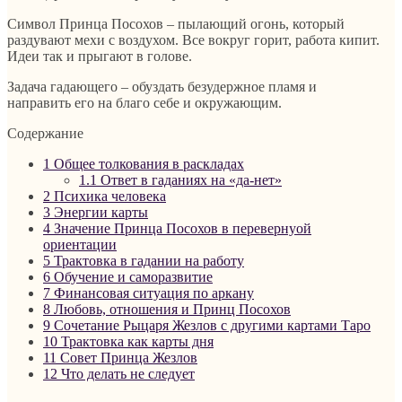
Символ Принца Посохов – пылающий огонь, который
раздувают мехи с воздухом. Все вокруг горит, работа кипит.
Идеи так и прыгают в голове.
Задача гадающего – обуздать безудержное пламя и
направить его на благо себе и окружающим.
Содержание
1
Общее толкования в раскладах
1.1
Ответ в гаданиях на «да-нет»
2
Психика человека
3
Энергии карты
4
Значение Принца Посохов в перевернуой
ориентации
5
Трактовка в гадании на работу
6
Обучение и саморазвитие
7
Финансовая ситуация по аркану
8
Любовь, отношения и Принц Посохов
9
Сочетание Рыцаря Жезлов с другими картами Таро
10
Трактовка как карты дня
11
Совет Принца Жезлов
12
Что делать не следует