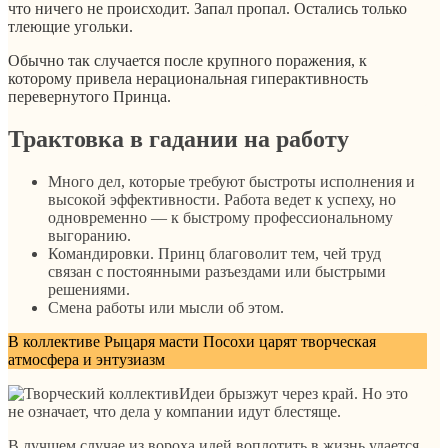
что ничего не происходит. Запал пропал. Остались только
тлеющие угольки.
Обычно так случается после крупного поражения, к
которому привела нерациональная гиперактивность
перевернутого Принца.
Трактовка в гадании на работу
Много дел, которые требуют быстроты исполнения и
высокой эффективности. Работа ведет к успеху, но
одновременно — к быстрому профессиональному
выгоранию.
Командировки. Принц благоволит тем, чей труд
связан с постоянными разъездами или быстрыми
решениями.
Смена работы или мысли об этом.
В коллективе Рыцаря масти Посохи царят творческая
атмосфера и энтузиазм
Идеи брызжут через край. Но это
не означает, что дела у компании идут блестяще.
В лучшем случае из вороха идей воплотить в жизнь удается