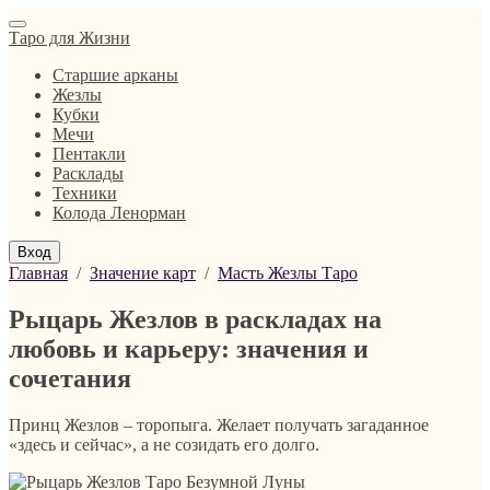
Таро для Жизни
Старшие арканы
Жезлы
Кубки
Мечи
Пентакли
Расклады
Техники
Колода Ленорман
Вход
Главная
/
Значение карт
/
Масть Жезлы Таро
Рыцарь Жезлов в раскладах на
любовь и карьеру: значения и
сочетания
Принц Жезлов – торопыга. Желает получать загаданное
«здесь и сейчас», а не созидать его долго.