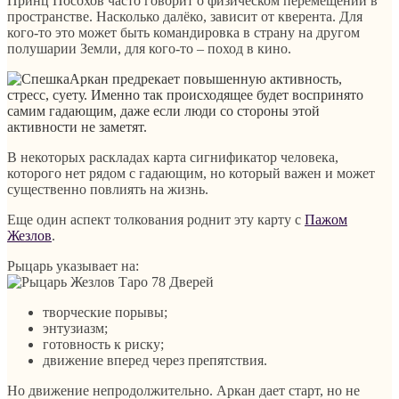
Принц Посохов часто говорит о физическом перемещении в
пространстве. Насколько далёко, зависит от кверента. Для
кого-то это может быть командировка в страну на другом
полушарии Земли, для кого-то – поход в кино.
Аркан предрекает повышенную активность,
стресс, суету. Именно так происходящее будет воспринято
самим гадающим, даже если люди со стороны этой
активности не заметят.
В некоторых раскладах карта сигнификатор человека,
которого нет рядом с гадающим, но который важен и может
существенно повлиять на жизнь.
Еще один аспект толкования роднит эту карту с
Пажом
Жезлов
.
Рыцарь указывает на:
творческие порывы;
энтузиазм;
готовность к риску;
движение вперед через препятствия.
Но движение непродолжительно. Аркан дает старт, но не