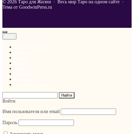
©
2026
Таро для Жизни
·
Весь мир Таро на одном сайте ·
Тема от GoodwinPress.ru
Вход
Старшие арканы
Жезлы
Кубки
Мечи
Пентакли
Расклады
Техники
Колода Ленорман
Войти
Имя пользователя или email
Пароль
Запомнить меня