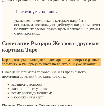
Перевернутая позиция
указывает на человека, с которым надо быть
острожным, поскольку он действует нахрапом, хочет
получить желаемое прямо здесь и сейчас и не думает
о последствиях.
Сочетание Рыцаря Жезлов с другими
картами Таро
Карты, которые выпадают рядом арканом, говорят о разных
событиях, а Рыцарь указывает на то, что они уже начались.
Ниже даны примеры толкований. Для правильного
прочтения сочетаний их адаптируют к:
заданному вопросу;
жизненной ситуации;
всему раскладу целиком;
изображениям карт.
Принц Посохов и Старшие арканы