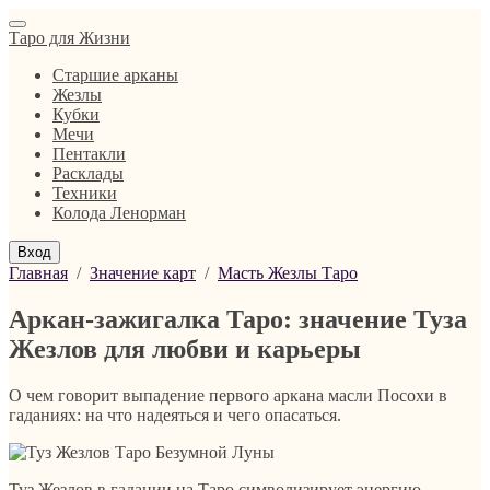
Таро для Жизни
Старшие арканы
Жезлы
Кубки
Мечи
Пентакли
Расклады
Техники
Колода Ленорман
Вход
Главная
/
Значение карт
/
Масть Жезлы Таро
Аркан-зажигалка Таро: значение Туза
Жезлов для любви и карьеры
О чем говорит выпадение первого аркана масли Посохи в
гаданиях: на что надеяться и чего опасаться.
Туз Жезлов в гадании на Таро символизирует энергию