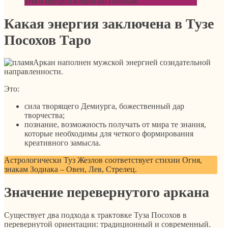
этого придется идти по головам.
Какая энергия заключена в Тузе
Посохов Таро
Аркан наполнен мужской энергией созидательной
направленности.
Это:
cила творящего Демиурга, божественный дар
творчества;
познание, возможность получать от мира те знания,
которые необходимы для четкого формирования
креативного замысла.
Астрологически Туз Жезлов соответствует стихии Огня,
знакам Зодиака – Овен, Лев, Стрелец.
Значение перевернутого аркана
Существует два подхода к трактовке Туза Посохов в
перевернутой ориентации: традиционный и современный.