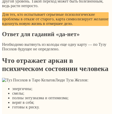
другой уровень. Такой переход может быть болезненным,
ведь расти непросто.
Для тех, кто испытывает серьезные психологические
проблемы в отказе от старого, карта символизирует желание
вдохнуть новую жизнь в отмершее дело.
Ответ для гаданий «да-нет»
Необходимо вытянуть из колоды еще одну карту — по Тузу
Посохов будущее не определено.
Что отражает аркан в
психическом состоянии человека
Люди Туза Жезлов:
энергичны;
смелы;
полны энтузиазма и оптимизма;
верят в себя;
готовы к риску.