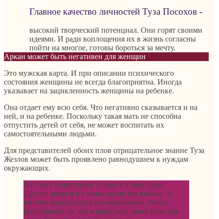
Главное качество личностей Туза Посохов -
высокий творческий потенциал. Они горят своими
идеями. И ради воплощения их в жизнь согласны
пойти на многое, готовы бороться за мечту.
Аркан может быть негативен для женщин
Это мужская карта. И при описании психического
состояния женщины не всегда благоприятна. Иногда
указывает на зацикленность женщины на ребенке.
Она отдает ему всю себя. Что негативно сказывается и на
ней, и на ребенке. Поскольку такая мать не способна
отпустить детей от себя, не может воспитать их
самостоятельными людьми.
Для представителей обоих плов отрицательное знание Туза
Жезлов может быть проявлено равнодушием к нуждам
окружающих.
На свете существуем только я и мои идеи.
Другие люди и их замыслы не так важны. А
потому надо сделать все возможное, чтобы
реализовать то, что я придумал, даже если для