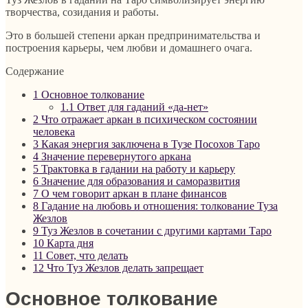
творчества, созидания и работы.
Это в большей степени аркан предпринимательства и
построения карьеры, чем любви и домашнего очага.
Содержание
1
Основное толкование
1.1
Ответ для гаданий «да-нет»
2
Что отражает аркан в психическом состоянии
человека
3
Какая энергия заключена в Тузе Посохов Таро
4
Значение перевернутого аркана
5
Трактовка в гадании на работу и карьеру
6
Значение для образования и саморазвития
7
О чем говорит аркан в плане финансов
8
Гадание на любовь и отношения: толкование Туза
Жезлов
9
Туз Жезлов в сочетании с другими картами Таро
10
Карта дня
11
Совет, что делать
12
Что Туз Жезлов делать запрещает
Основное толкование