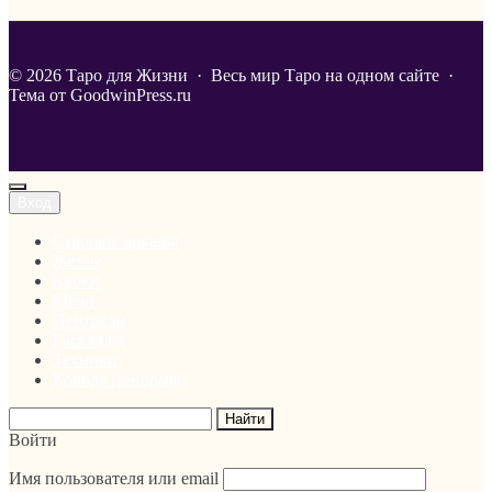
©
2026
Таро для Жизни
·
Весь мир Таро на одном сайте ·
Тема от GoodwinPress.ru
Вход
Старшие арканы
Жезлы
Кубки
Мечи
Пентакли
Расклады
Техники
Колода Ленорман
Войти
Имя пользователя или email