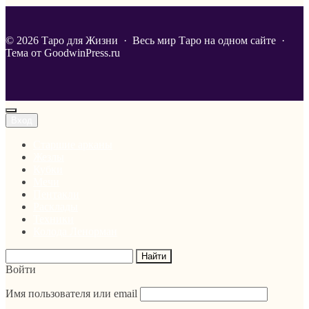
©
2026
Таро для Жизни
·
Весь мир Таро на одном сайте ·
Тема от GoodwinPress.ru
Вход
Старшие арканы
Жезлы
Кубки
Мечи
Пентакли
Расклады
Техники
Колода Ленорман
Войти
Имя пользователя или email